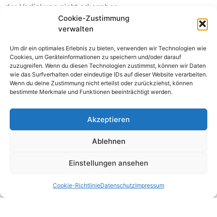
der Verlinkung nicht erkennbar.
Cookie-Zustimmung
Eine permanente inhaltliche Kontrolle der verlinkten
verwalten
Seiten ist jedoch ohne konkrete Anhaltspunkte einer
Rechtsverletzung nicht zumutbar. Bei Bekanntwerden
Um dir ein optimales Erlebnis zu bieten, verwenden wir Technologien wie
Cookies, um Geräteinformationen zu speichern und/oder darauf
von Rechtsverletzungen werden wir derartige Links
zuzugreifen. Wenn du diesen Technologien zustimmst, können wir Daten
umgehend entfernen.
wie das Surfverhalten oder eindeutige IDs auf dieser Website verarbeiten.
Wenn du deine Zustimmung nicht erteilst oder zurückziehst, können
Urheberrecht
bestimmte Merkmale und Funktionen beeinträchtigt werden.
Die durch die Seitenbetreiber erstellten Inhalte und
Akzeptieren
Werke auf diesen Seiten unterliegen dem deutschen
Ablehnen
Urheberrecht. Die Vervielfältigung, Bearbeitung,
Verbreitung und jede Art der Verwertung außerhalb der
Einstellungen ansehen
Grenzen des Urheberrechtes bedürfen der schriftlichen
Zustimmung des jeweiligen Autors bzw. Erstellers.
Cookie-Richtlinie
Datenschutz
Impressum
Downloads und Kopien dieser Seite sind nur für den
privaten, nicht kommerziellen Gebrauch gestattet.