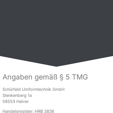
Angaben gemäß § 5 TMG
Schürfeld Umformtechnik GmbH
Stenkenberg 1a
58553 Halver
Handelsregister: HRB 3836