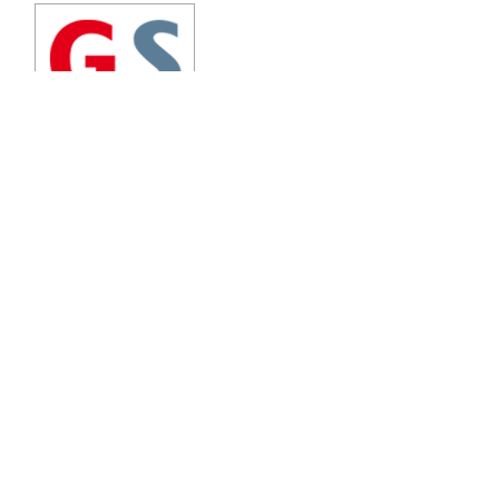
Schürfeld Umformtechnik GmbH
Stenkenberg 1a
58553 Halver
Germany
Phone:
+49 (0) 2353 9190 -0
Telefax:
+49 (0) 2353 9190 -60
E-Mail:
info@schuerfeld-gmbh.de