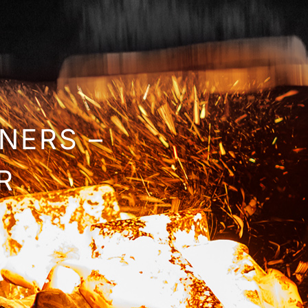
NERS –
R